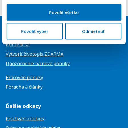
Povoliť všetko
Povoliť výber
Odmietnuť
Uchádzači
Prihlásiť sa
Vytvoriť životopis ZDARMA
Upozornenie na nové ponuky
Pracovné ponuky
Poradňa a články
Ďalšie odkazy
Používání cookies