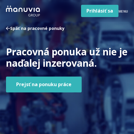
Poradňa a články
Preskočiť
na
Prihlásiť sa
MENU
obsah
Pre firmy a zamestnávateľov
Späť na pracovné ponuky
O nás
Slovenčina
Pracovná ponuka už nie je
Jazyk
Slovensko
Krajina/región
naďalej inzerovaná.
Prejsť na ponuku práce