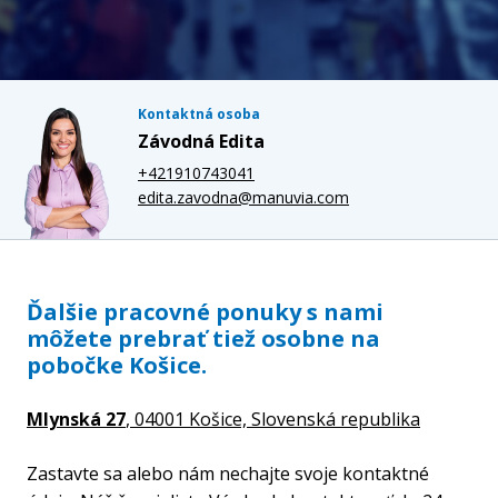
Kontaktná osoba
Závodná Edita
+421910743041
edita.zavodna@manuvia.com
Ďalšie pracovné ponuky s nami
môžete prebrať tiež osobne na
pobočke Košice.
Mlynská 27
, 04001 Košice,
Slovenská republika
Zastavte sa alebo nám nechajte svoje kontaktné