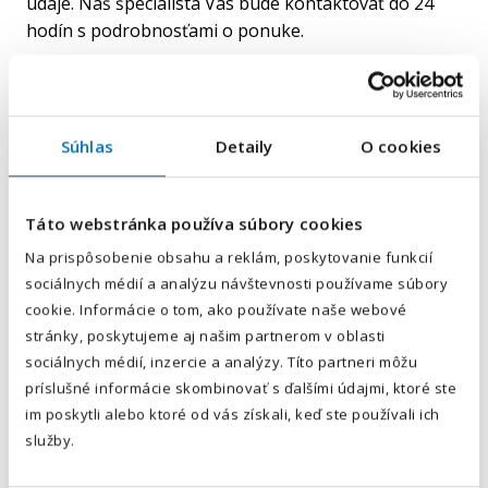
údaje. Náš špecialista Vás bude kontaktovať do 24
hodín s podrobnosťami o ponuke.
Dohovoriť si stretnutie
Súhlas
Detaily
O cookies
naplánovať trasu
Váš e-mail
*
Táto webstránka používa súbory cookies
Na prispôsobenie obsahu a reklám, poskytovanie funkcií
Váš telefón
*
sociálnych médií a analýzu návštevnosti používame súbory
Predvoľba
cookie. Informácie o tom, ako používate naše webové
+421
stránky, poskytujeme aj našim partnerom v oblasti
sociálnych médií, inzercie a analýzy. Títo partneri môžu
Odoslaním súhlasíte sa
spracovaním osobných údajov.
.
príslušné informácie skombinovať s ďalšími údajmi, ktoré ste
im poskytli alebo ktoré od vás získali, keď ste používali ich
Odoslať
služby.