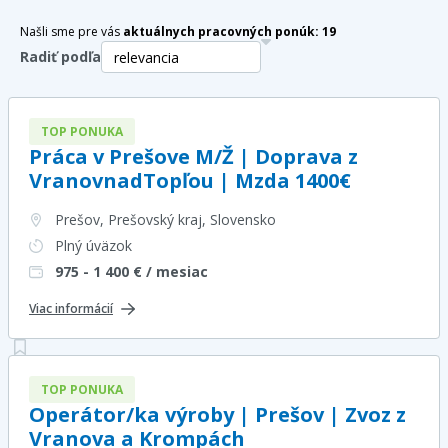
Našli sme pre vás
aktuálnych pracovných ponúk:
19
Radiť podľa
TOP PONUKA
Práca v Prešove M/Ž | Doprava z
VranovnadTopľou | Mzda 1400€
Prešov, Prešovský kraj
, Slovensko
Plný úväzok
975 - 1 400
€ / mesiac
Viac informácií
TOP PONUKA
Operátor/ka výroby | Prešov | Zvoz z
Vranova a Krompách