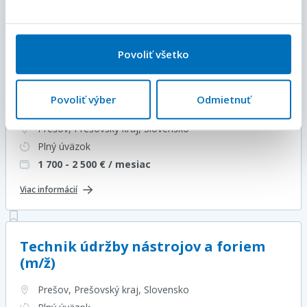
Plný úväzok
5,50 - 7,08
€ / hodina
Viac informácií
Povoliť všetko
Povoliť výber
Odmietnuť
Správca ERP (m/ž)
Prešov, Prešovský kraj
, Slovensko
Plný úväzok
1 700 - 2 500
€ / mesiac
Viac informácií
Technik údržby nástrojov a foriem
(m/ž)
Prešov, Prešovský kraj
, Slovensko