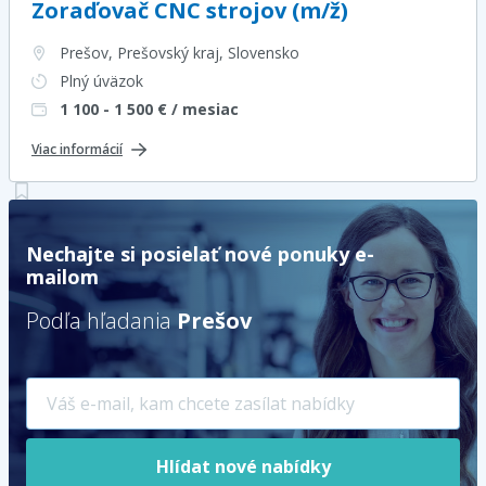
Zoraďovač CNC strojov (m/ž)
Prešov, Prešovský kraj
, Slovensko
Plný úväzok
1 100 - 1 500
€ / mesiac
Viac informácií
Nechajte si posielať nové ponuky e-
mailom
Podľa hľadania
Prešov
Hlídat nové nabídky