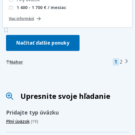
1 400 - 1 700
€ / mesiac
Viac informácií
Načítať ďalšie ponuky
1
2
Nahor
Upresnite svoje hľadanie
Pridajte typ úväzku
Plný úväzok
(19)