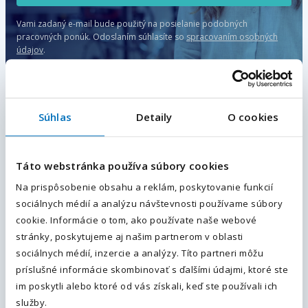
Vami zadaný e-mail bude použitý na posielanie podobných
pracovných ponúk.
Odoslaním súhlasíte so
spracovaním osobných
údajov
.
Súhlas
Detaily
O cookies
Zvárač (m/ž)
Váš e-mail
*
Prešov, Prešovský kraj
, Slovensko
Plný úväzok
Táto webstránka používa súbory cookies
7 - 13
€ / hodina
Na prispôsobenie obsahu a reklám, poskytovanie funkcií
Váš telefón
*
sociálnych médií a analýzu návštevnosti používame súbory
Viac informácií
Predvoľba
cookie. Informácie o tom, ako používate naše webové
+421
stránky, poskytujeme aj našim partnerom v oblasti
sociálnych médií, inzercie a analýzy. Títo partneri môžu
Odoslaním súhlasíte sa
spracovaním osobných údajov.
.
Operátor výroby CNC (m/ž)
príslušné informácie skombinovať s ďalšími údajmi, ktoré ste
im poskytli alebo ktoré od vás získali, keď ste používali ich
Odoslať
Prešov, Prešovský kraj
, Slovensko
služby.