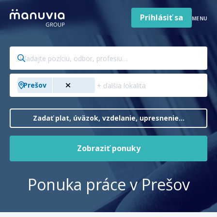
Poradňa a články
Preskočiť
na
Prihlásiť sa
MENU
obsah
Pre firmy a zamestnávateľov
Hľadajte
O nás
pozíciu,
odbor,
Slovenčina
Pridajte
Jazyk
Prešov
profesiu…
mesto,
Slovensko
Krajina/región
kraj,
krajinu…
Zadať plat, úväzok, vzdelanie, upresnenie…
Zobraziť ponuky
Ponuka práce v Prešov