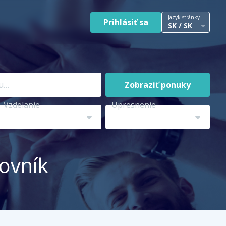
Jazyk stránky
Prihlásiť sa
SK / SK
Zobraziť ponuky
Vzdelanie
Upresnenie
covník