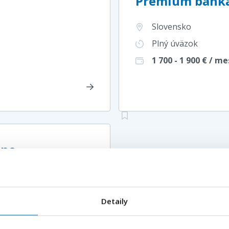
Premium bank
Slovensko
Plný úväzok
1 700 - 1 900
€ / me
tne
Váš e-mail
*
Detaily