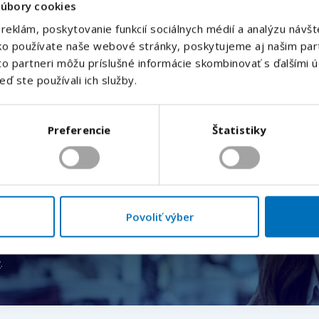
súbory cookies
Váš telefón
*
reklám, poskytovanie funkcií sociálnych médií a analýzu náv
Predvoľba
ako používate naše webové stránky, poskytujeme aj našim par
+421
íto partneri môžu príslušné informácie skombinovať s ďalšími ú
eď ste používali ich služby.
Odoslaním súhlasíte sa
spracovaním osobných údajov.
.
nuky e-mailom
Odoslať
Preferencie
Štatistiky
vník
Hlídat nové nabídky
Povoliť výber
ných pracovných ponúk.
v
.