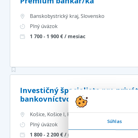
Premium bankár/ka
Banskobystrický kraj
, Slovensko
Plný úväzok
1 700 - 1 900
€ / mesiac
Investičný špecialista pre privá
bankovníctvo – Košice (m
Košice, Košice I, Košický kraj
, Slovensko
Súhlas
Plný úväzok
1 800 - 2 200
€ / mesiac