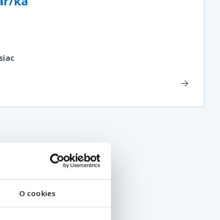
ár/ka
siac
O cookies