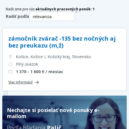
Našli sme pre vás
aktuálnych pracovných ponúk:
1
Radiť podľa
zámočník zvárač -135 bez nočných aj
bez preukazu (m,ž)
Košice, Košice I, Košický kraj
, Slovensko
Plný úväzok
1 370 - 1 600
€ / mesiac
Viac informácií
Nechajte si posielať nové ponuky e-
mailom
Podľa hľadania
Palič