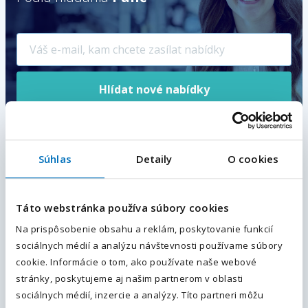
Hlídat nové nabídky
Vami zadaný e-mail bude použitý na posielanie podobných
pracovných ponúk.
Odoslaním súhlasíte so
spracovaním osobných
údajov
.
Súhlas
Detaily
O cookies
Váš e-mail
*
Táto webstránka používa súbory cookies
Nahor
Na prispôsobenie obsahu a reklám, poskytovanie funkcií
Váš telefón
*
sociálnych médií a analýzu návštevnosti používame súbory
Predvoľba
cookie. Informácie o tom, ako používate naše webové
+421
stránky, poskytujeme aj našim partnerom v oblasti
sociálnych médií, inzercie a analýzy. Títo partneri môžu
Upresnite svoje hľadanie
Odoslaním súhlasíte sa
spracovaním osobných údajov.
.