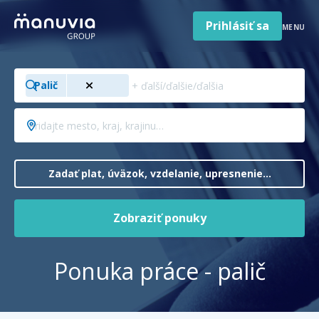
Poradňa a články
Preskočiť
na
Prihlásiť sa
MENU
obsah
Pre firmy a zamestnávateľov
Hľadajte
O nás
Palič
pozíciu,
odbor,
Slovenčina
Pridajte
Jazyk
profesiu…
mesto,
Slovensko
Krajina/región
kraj,
krajinu…
Zadať plat, úväzok, vzdelanie, upresnenie…
Zobraziť ponuky
Ponuka práce - palič