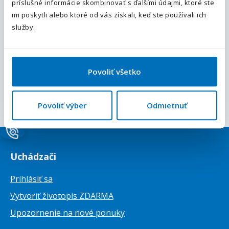
príslušné informácie skombinovať s ďalšími údajmi, ktoré ste
im poskytli alebo ktoré od vás získali, keď ste používali ich
Odoslať
Pridajte typ úväzku
služby.
Plný úväzok
(1)
Povoliť všetko
Nastavte si mzdové očakávania
Od 800 € / mesiac
(1)
Od 1 250 € / mesiac
(1)
Od 2 000 € / mesiac
(1)
Od 3 000 € / mesiac
(1)
Povoliť výber
Odmietnuť
Uchádzači
Prihlásiť sa
Vytvoriť životopis ZDARMA
Upozornenie na nové ponuky