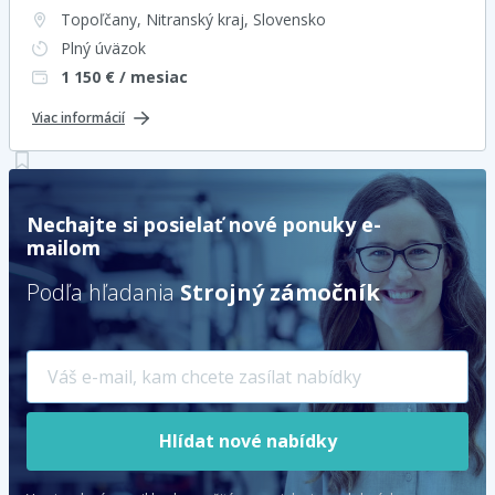
Topoľčany, Nitranský kraj
, Slovensko
Plný úväzok
1 150
€ / mesiac
Viac informácií
Nechajte si posielať nové ponuky e-
mailom
Podľa hľadania
Strojný zámočník
Hlídat nové nabídky