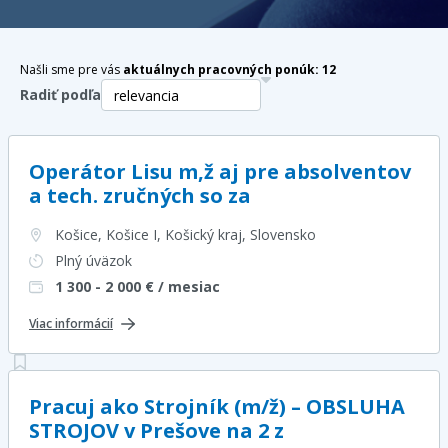
Našli sme pre vás
aktuálnych pracovných ponúk:
12
Radiť podľa
Operátor Lisu m,ž aj pre absolventov
a tech. zručných so za
Košice, Košice I, Košický kraj
, Slovensko
Plný úväzok
1 300 - 2 000
€ / mesiac
Viac informácií
Pracuj ako Strojník (m/ž) – OBSLUHA
STROJOV v Prešove na 2 z