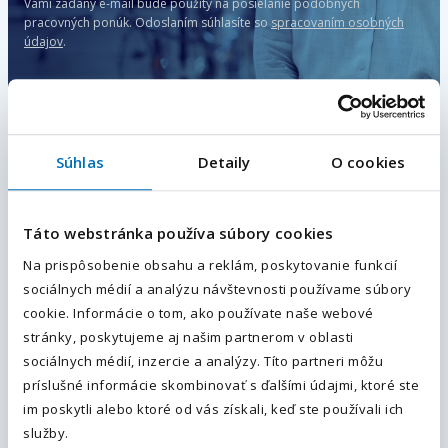
Vami zadaný e-mail bude použitý na posielanie podobných
pracovných ponúk.
Odoslaním súhlasíte so
spracovaním osobných
údajov
.
Nástrojár (m/ž), Topoľčany
Súhlas
Detaily
O cookies
Váš e-mail
*
Topoľčany, Nitranský kraj
, Slovensko
Plný úväzok
Táto webstránka používa súbory cookies
1 500
€ / mesiac
Na prispôsobenie obsahu a reklám, poskytovanie funkcií
Viac informácií
Váš telefón
*
sociálnych médií a analýzu návštevnosti používame súbory
Predvoľba
cookie. Informácie o tom, ako používate naše webové
+421
stránky, poskytujeme aj našim partnerom v oblasti
Mechanik strojov a zariadení /
sociálnych médií, inzercie a analýzy. Títo partneri môžu
Odoslaním súhlasíte sa
spracovaním osobných údajov.
.
Údržbár (m/ž)
príslušné informácie skombinovať s ďalšími údajmi, ktoré ste
im poskytli alebo ktoré od vás získali, keď ste používali ich
Odoslať
Michalovce, Košický kraj
, Slovensko
služby.
Plný úväzok