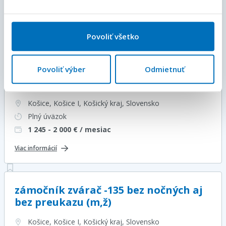
1 700
€ / mesiac
Viac informácií
Povoliť všetko
Povoliť výber
Odmietnuť
Operátor Automatického Lisu (m/ž) –
mzda od 1500,- Eur
Košice, Košice I, Košický kraj
, Slovensko
Plný úväzok
1 245 - 2 000
€ / mesiac
Viac informácií
zámočník zvárač -135 bez nočných aj
bez preukazu (m,ž)
Košice, Košice I, Košický kraj
, Slovensko