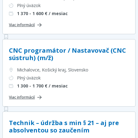
Plný úväzok
1 370 - 1 600
€ / mesiac
Viac informácií
CNC programátor / Nastavovač (CNC
sústruh) (m/ž)
Michalovce, Košický kraj
, Slovensko
Plný úväzok
1 300 - 1 700
€ / mesiac
Viac informácií
Technik – údržba s min § 21 – aj pre
absolventou so zaučením