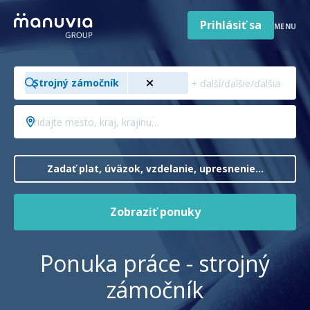
Poradňa a články
Preskočiť
na
Prihlásiť sa
MENU
obsah
Pre firmy a zamestnávateľov
Hľadajte
O nás
Strojný zámočník
pozíciu,
odbor,
Slovenčina
Pridajte
Jazyk
profesiu…
mesto,
Slovensko
Krajina/región
kraj,
krajinu…
Zadať plat, úväzok, vzdelanie, upresnenie…
Zobraziť ponuky
Ponuka práce - strojný
zámočník