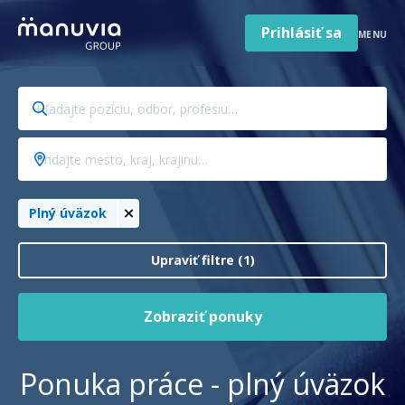
Poradňa a články
Preskočiť
na
Prihlásiť sa
MENU
obsah
Pre firmy a zamestnávateľov
Hľadajte
O nás
pozíciu,
odbor,
Slovenčina
Pridajte
Jazyk
profesiu…
mesto,
Slovensko
Krajina/región
kraj,
Plný úväzok
krajinu…
Upraviť filtre (1)
Zobraziť ponuky
Ponuka práce - plný úväzok