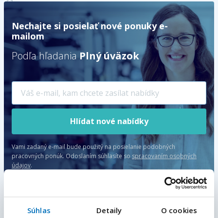
Nechajte si posielať nové ponuky e-
mailom
Podľa hľadania
Plný úväzok
Hlídat nové nabídky
Vami zadaný e-mail bude použitý na posielanie podobných
pracovných ponúk.
Odoslaním súhlasíte so
spracovaním osobných
údajov
.
Súhlas
Detaily
O cookies
TOP PONUKA
Váš e-mail
*