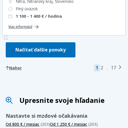
Nitra, Nitranský kraj
, Slovensko
Plný úväzok
1 100 - 1 400
€ / hodina
Viac informácií
Načítať ďalšie ponuky
1
2
…
17
Nahor
Upresnite svoje hľadanie
Nastavte si mzdové očakávania
Od 800 € / mesiac
(203)
Od 1 250 € / mesiac
(203)