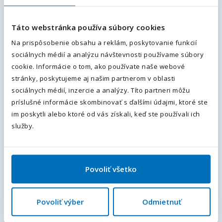
Operátor/ka výroby | Strečno |
Doprava z okolia
Táto webstránka používa súbory cookies
Strečno, Žilina, Žilinský kraj
, Slovensko
Na prispôsobenie obsahu a reklám, poskytovanie funkcií
Váš telefón
*
Plný úväzok
sociálnych médií a analýzu návštevnosti používame súbory
Predvoľba
1 065
€ / mesiac
cookie. Informácie o tom, ako používate naše webové
+421
stránky, poskytujeme aj našim partnerom v oblasti
Doprava do práce zdarma
sociálnych médií, inzercie a analýzy. Títo partneri môžu
Odoslaním súhlasíte sa
spracovaním osobných údajov.
.
Viac informácií
príslušné informácie skombinovať s ďalšími údajmi, ktoré ste
im poskytli alebo ktoré od vás získali, keď ste používali ich
Odoslať
služby.
TOP PONUKA
Práca v Prešove M/Ž | Doprava z
VranovnadTopľou | Mzda 1400€
Povoliť všetko
Prešov, Prešovský kraj
, Slovensko
Plný úväzok
Povoliť výber
Odmietnuť
975 - 1 400
€ / mesiac