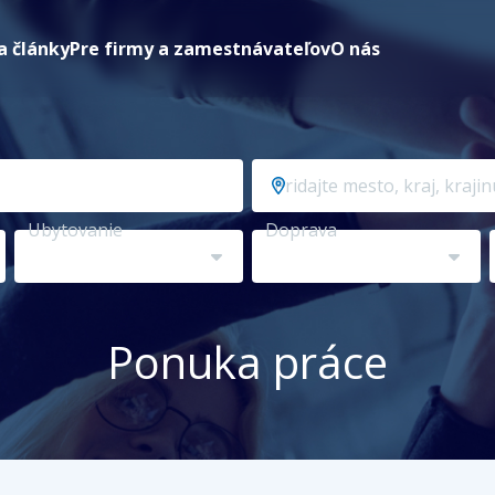
a články
Pre firmy a zamestnávateľov
O nás
Pridajte
mesto,
kraj,
Ubytovanie
Doprava
krajinu…
Ponuka práce