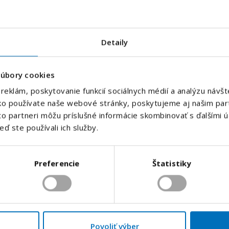
v
.
Váš e-mail
*
Detaily
TOP PONUKA
súbory cookies
 Doprava z
Práca v Prešov
Váš telefón
*
VranovnadTopľ
reklám, poskytovanie funkcií sociálnych médií a analýzu náv
Predvoľba
ako používate naše webové stránky, poskytujeme aj našim par
+421
íto partneri môžu príslušné informácie skombinovať s ďalšími ú
Prešov, Prešovský k
eď ste používali ich služby.
Odoslaním súhlasíte sa
spracovaním osobných údajov.
.
Plný úväzok
975 - 1 400
€ / mesi
Odoslať
Preferencie
Štatistiky
Povoliť výber