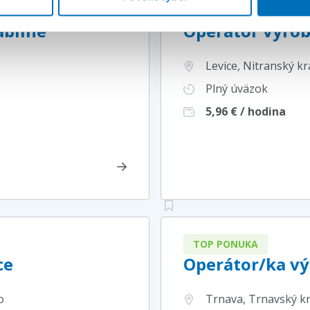
TOP PONUKA
abilné
Operátor výroby
Levice, Nitranský kr
Plný úväzok
5,96
€ / hodina
TOP PONUKA
ce
Operátor/ka vý
o
Trnava, Trnavský kr