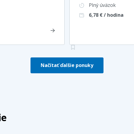
Plný úväzok
6,78
€ / hodina
Načítať ďalšie ponuky
ie