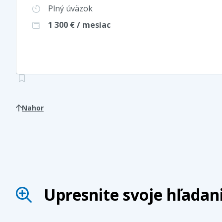
Plný úväzok
1 300
€ / mesiac
Nahor
Upresnite svoje hľadan