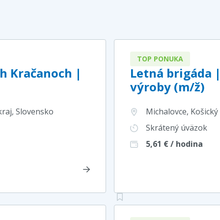
TOP PONUKA
ch Kračanoch |
Letná brigáda 
výroby (m/ž)
kraj
, Slovensko
Michalovce, Košický 
Skrátený úväzok
5,61
€ / hodina