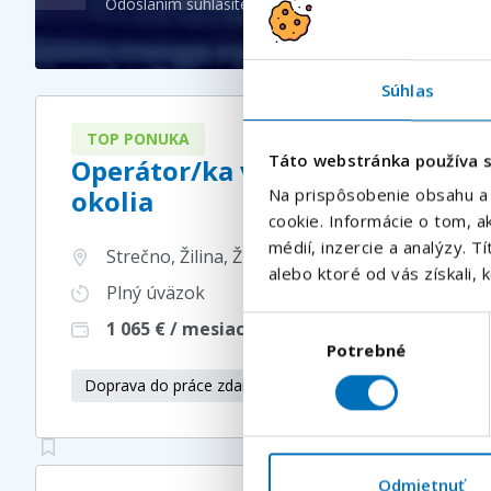
Odoslaním súhlasíte so
spracovaním osobných údajo
Súhlas
TOP PONUKA
Táto webstránka používa 
Operátor/ka výroby | Strečno |
okolia
Na prispôsobenie obsahu a 
cookie. Informácie o tom, 
médií, inzercie a analýzy. T
Strečno, Žilina, Žilinský kraj
, Slovensko
alebo ktoré od vás získali, k
Plný úväzok
Výber
1 065
€ / mesiac
Potrebné
súhlasu
Doprava do práce zdarma
Odmietnuť