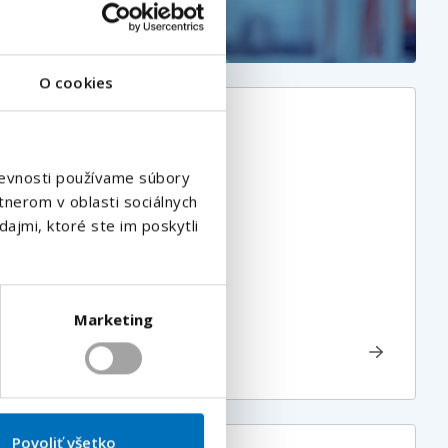
O cookies
e M/Ž | Doprava z
ou | Mzda 1400€
števnosti používame súbory
tnerom v oblasti sociálnych
dajmi, ktoré ste im poskytli
raj
, Slovensko
ac
Marketing
Povoliť všetko