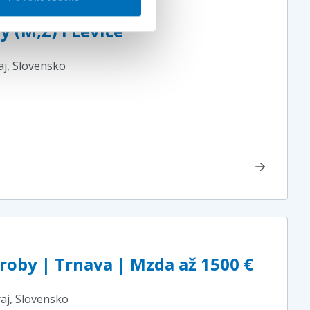
 (M,Ž) I Levice
aj
, Slovensko
roby | Trnava | Mzda až 1500 €
aj
, Slovensko