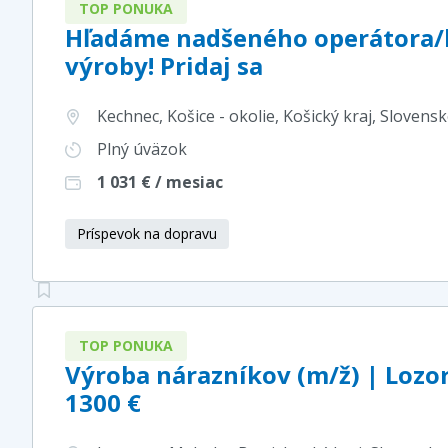
TOP PONUKA
Hľadáme nadšeného operátora/k
výroby! Pridaj sa
Kechnec, Košice - okolie, Košický kraj
, Slovens
Plný úväzok
1 031
€ / mesiac
Príspevok na dopravu
TOP PONUKA
Výroba nárazníkov (m/ž) | Lozo
1300 €