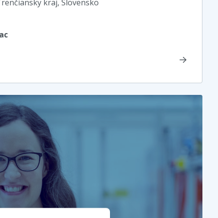
Trenčiansky kraj
, Slovensko
ac