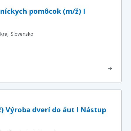
níckych pomôcok (m/ž) I
kraj
, Slovensko
) Výroba dverí do áut I Nástup