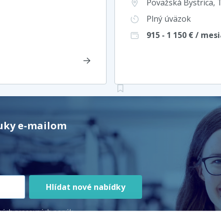
Považská Bystrica, 
Plný úväzok
915 - 1 150
€ / mesi
nuky e-mailom
Hlídat nové nabídky
ných pracovných ponúk.