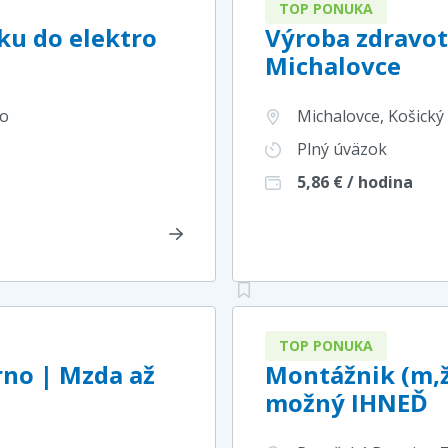
TOP PONUKA
u do elektro
Výroba zdravot
Michalovce
ko
Michalovce, Košický 
Plný úväzok
5,86
€ / hodina
TOP PONUKA
rno | Mzda až
Montážnik (m,ž
možný IHNEĎ