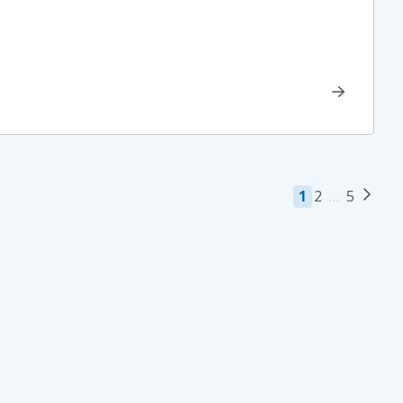
1
2
…
5