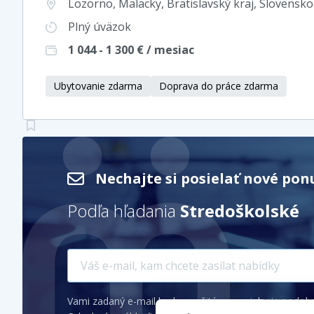
Lozorno, Malacky, Bratislavský kraj
, Slovensko
Plný úväzok
1 044 - 1 300
€ / mesiac
Ubytovanie zdarma
Doprava do práce zdarma
Nechajte si posielať nové po
Podľa hľadania
Stredoškolské
Vami zadaný e-mail bude použitý na posielanie podob