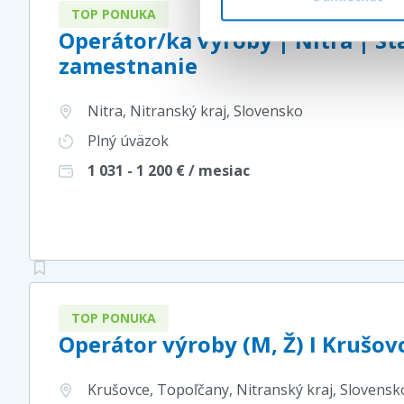
TOP PONUKA
Operátor/ka výroby | Nitra | St
zamestnanie
Nitra, Nitranský kraj
, Slovensko
Plný úväzok
1 031 - 1 200
€ / mesiac
TOP PONUKA
Operátor výroby (M, Ž) I Krušov
Krušovce, Topoľčany, Nitranský kraj
, Slovensk