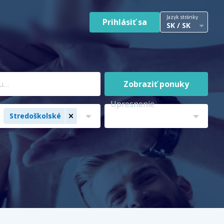
Jazyk stránky
Prihlásiť sa
SK / SK
Zobraziť ponuky
Upresnenie
Stredoškolské