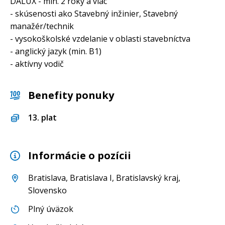
DALUX - min. 2 roky a viac
- skúsenosti ako Stavebný inžinier, Stavebný
manažér/technik
- vysokoškolské vzdelanie v oblasti stavebníctva
- anglický jazyk (min. B1)
- aktívny vodič
Benefity ponuky
13. plat
Informácie o pozícii
Bratislava
,
Bratislava I
,
Bratislavský kraj
,
Slovensko
Plný úväzok