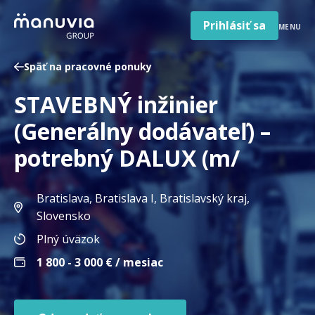
Poradňa a články
Preskočiť
na
Prihlásiť sa
MENU
obsah
Pre firmy a zamestnávateľov
Späť na pracovné ponuky
O nás
STAVEBNÝ inžinier
Slovenčina
Jazyk
(Generálny dodávateľ) –
Slovensko
Krajina/región
potrebný DALUX (m/
Bratislava, Bratislava I, Bratislavský kraj
,
Slovensko
Plný úväzok
1 800 - 3 000
€ / mesiac