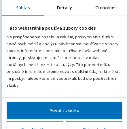
Súhlas
Detaily
O cookies
Váš telefón
*
Váš e-mail
*
Predvoľba
+421
Táto webstránka používa súbory cookies
Na prispôsobenie obsahu a reklám, poskytovanie funkcií
Doplňujúce informácie (poznámka)
Váš telefón
*
sociálnych médií a analýzu návštevnosti používame súbory
Predvoľba
cookie. Informácie o tom, ako používate naše webové
+421
stránky, poskytujeme aj našim partnerom v oblasti
sociálnych médií, inzercie a analýzy. Títo partneri môžu
Odoslaním súhlasíte sa
spracovaním osobných údajov.
.
príslušné informácie skombinovať s ďalšími údajmi, ktoré ste
im poskytli alebo ktoré od vás získali, keď ste používali ich
Odoslať
Priložte váš životopis
služby.
Povoliť všetko
Chcem dostávať podobné ponuky a novinky do e-mailu.
Súhlasím sa
spracovaním osobných údajov
.
Polia označené
*
sú povinné.