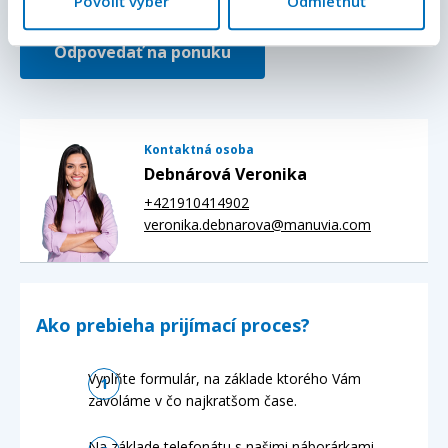
Povoliť výber
Odmietnuť
Odpovedať na ponuku
Kontaktná osoba
Debnárová Veronika
+421910414902
veronika.debnarova@manuvia.com
Ako prebieha prijímací proces?
Vyplňte formulár, na základe ktorého Vám
zavoláme v čo najkratšom čase.
Na základe telefonátu s našimi náborárkami