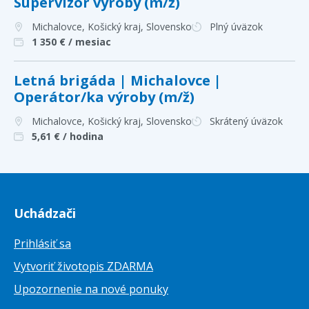
Supervízor výroby (m/ž)
Michalovce, Košický kraj
, Slovensko
Plný úväzok
1 350
€ / mesiac
Letná brigáda | Michalovce |
Operátor/ka výroby (m/ž)
Michalovce, Košický kraj
, Slovensko
Skrátený úväzok
5,61
€ / hodina
Uchádzači
Prihlásiť sa
Vytvoriť životopis ZDARMA
Upozornenie na nové ponuky