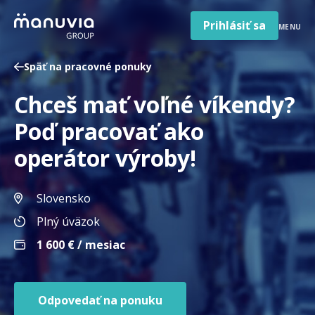
Poradňa a články
Preskočiť
na
Prihlásiť sa
MENU
obsah
Pre firmy a zamestnávateľov
Späť na pracovné ponuky
O nás
Chceš mať voľné víkendy?
Slovenčina
Jazyk
Poď pracovať ako
Slovensko
Krajina/región
operátor výroby!
Slovensko
Plný úväzok
1 600
€ / mesiac
Odpovedať na ponuku