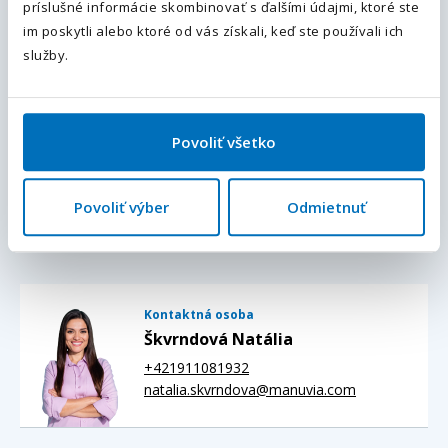
príslušné informácie skombinovať s ďalšími údajmi, ktoré ste
im poskytli alebo ktoré od vás získali, keď ste používali ich
Odoslať
služby.
Chcem dostávať podobné ponuky a novinky do e-mailu.
Súhlasím sa
spracovaním osobných údajov
.
Povoliť všetko
Polia označené
*
sú povinné.
Povoliť výber
Odmietnuť
Odpovedať na ponuku
Kontaktná osoba
Škvrndová Natália
+421911081932
natalia.skvrndova@manuvia.com