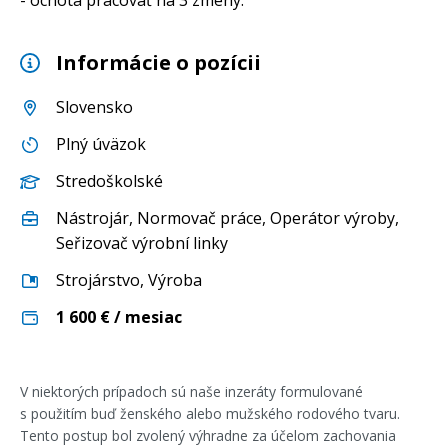
Informácie o pozícii
Slovensko
Plný úväzok
Stredoškolské
Nástrojár
,
Normovač práce
,
Operátor výroby
,
Seřizovač výrobní linky
Strojárstvo
,
Výroba
1 600
€ / mesiac
V niektorých prípadoch sú naše inzeráty formulované
s použitím buď ženského alebo mužského rodového tvaru.
Tento postup bol zvolený výhradne za účelom zachovania