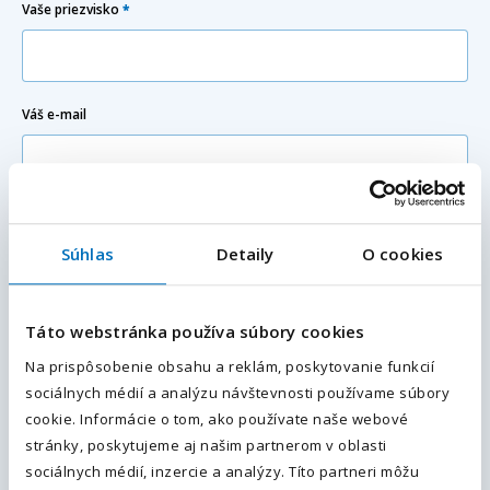
Vaše priezvisko
*
Váš e-mail
Váš telefón
*
Predvoľba
Súhlas
Detaily
O cookies
+421
Váš e-mail
*
Doplňujúce informácie (poznámka)
Táto webstránka používa súbory cookies
Na prispôsobenie obsahu a reklám, poskytovanie funkcií
Váš telefón
*
sociálnych médií a analýzu návštevnosti používame súbory
Predvoľba
cookie. Informácie o tom, ako používate naše webové
+421
stránky, poskytujeme aj našim partnerom v oblasti
sociálnych médií, inzercie a analýzy. Títo partneri môžu
Odoslaním súhlasíte sa
spracovaním osobných údajov.
.
Priložte váš životopis