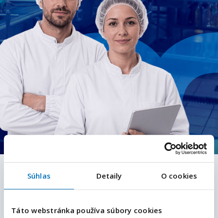
Kontaktná osoba
Súhlas
Detaily
O cookies
Vaszilyová Bernadeta
Váš e-mail
*
+421910763400
bernadeta.dorova@manuvia.com
Táto webstránka používa súbory cookies