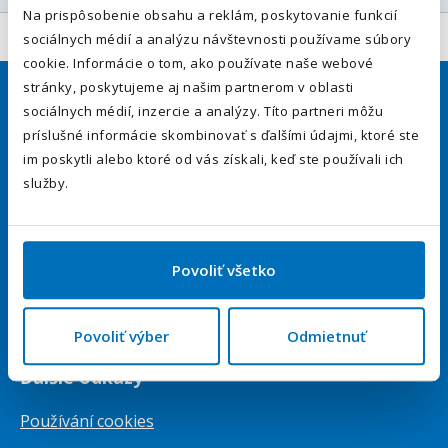
Na prispôsobenie obsahu a reklám, poskytovanie funkcií
Váš telefón
*
sociálnych médií a analýzu návštevnosti používame súbory
Predvoľba
cookie. Informácie o tom, ako používate naše webové
+421
stránky, poskytujeme aj našim partnerom v oblasti
sociálnych médií, inzercie a analýzy. Títo partneri môžu
Uchádzači
Odoslaním súhlasíte sa
spracovaním osobných údajov.
.
príslušné informácie skombinovať s ďalšími údajmi, ktoré ste
im poskytli alebo ktoré od vás získali, keď ste používali ich
Prihlásiť sa
Odoslať
služby.
Vytvoriť životopis ZDARMA
Upozornenie na nové ponuky
Povoliť všetko
Pracovné ponuky
Poradňa a články
Povoliť výber
Odmietnuť
Ďalšie odkazy
Používání cookies