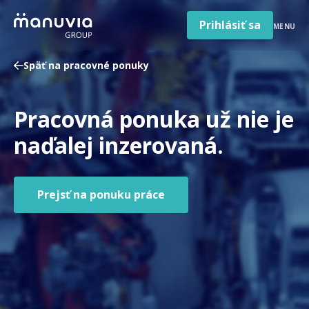
Poradňa a články
Preskočiť
na
Prihlásiť sa
MENU
obsah
Pre firmy a zamestnávateľov
Späť na pracovné ponuky
O nás
Slovenčina
Pracovná ponuka už nie je
Jazyk
Slovensko
Krajina/región
naďalej inzerovaná.
Prejsť na ponuku práce