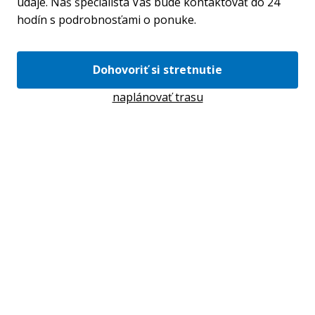
údaje. Náš špecialista Vás bude kontaktovať do 24
hodín s podrobnosťami o ponuke.
Dohovoriť si stretnutie
naplánovať trasu
Váš e-mail
*
Váš telefón
*
Predvoľba
+421
Odoslaním súhlasíte sa
spracovaním osobných údajov.
.
Odoslať